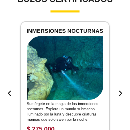
INMERSIONES NOCTURNAS
Sumérgete en la magia de las inmersiones
D
nocturnas. Explora un mundo submarino
p
iluminado por la luna y descubre criaturas
r
marinas que solo salen por la noche.
D
h
$
275.000
c