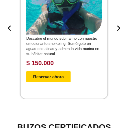
Descubre el mundo submarino con nuestro
D
emocionante snorkeling. Sumérgete en
m
aguas cristalinas y admira la vida marina en
s
su hábitat natural.
s
$
150.000
Reservar ahora
BUZOS CERTIFICADOS