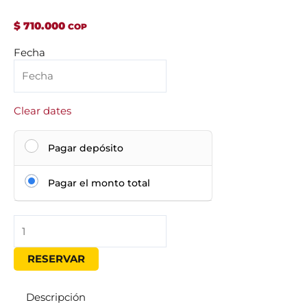
$
710.000
Underwater
Fecha
Natural
cantidad
Clear dates
Pagar depósito
Pagar el monto total
RESERVAR
Descripción