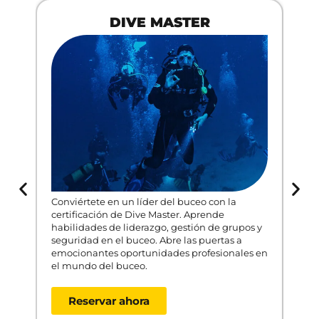
DIVE MASTER
C
Conviértete en un líder del buceo con la
certificación de Dive Master. Aprende
La 
habilidades de liderazgo, gestión de grupos y
(Lio
seguridad en el buceo. Abre las puertas a
subm
emocionantes oportunidades profesionales en
prot
el mundo del buceo.
técn
inva
mar
Reservar ahora
$
1